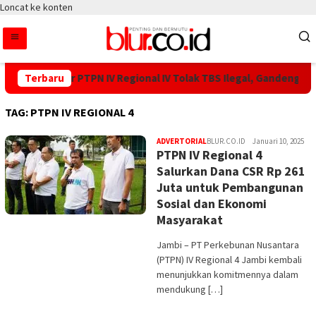
Loncat ke konten
Tanjung Lebar PTPN IV Regional IV Tolak TBS Ilegal, Gandeng Kep
Terbaru
TAG:
PTPN IV REGIONAL 4
ADVERTORIAL
BLUR.CO.ID
Januari 10, 2025
PTPN IV Regional 4
Salurkan Dana CSR Rp 261
Juta untuk Pembangunan
Sosial dan Ekonomi
Masyarakat
Jambi – PT Perkebunan Nusantara
(PTPN) IV Regional 4 Jambi kembali
menunjukkan komitmennya dalam
mendukung […]