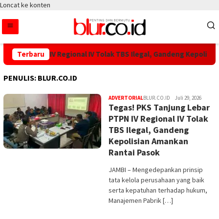
Loncat ke konten
bar PTPN IV Regional IV Tolak TBS Ilegal, Gandeng Kepolisian A
Terbaru
PENULIS:
BLUR.CO.ID
ADVERTORIAL
BLUR.CO.ID
Juli 29, 2026
Tegas! PKS Tanjung Lebar
PTPN IV Regional IV Tolak
TBS Ilegal, Gandeng
Kepolisian Amankan
Rantai Pasok
JAMBI – Mengedepankan prinsip
tata kelola perusahaan yang baik
serta kepatuhan terhadap hukum,
Manajemen Pabrik […]