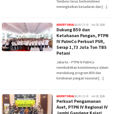
Tembesi terus berkomitmen
meningkatkan kesadaran dan […]
ADVERTORIAL
BLUR.CO.ID
Juli 29, 2026
Dukung B50 dan
Ketahanan Pangan, PTPN
IV PalmCo Perkuat PSR,
Serap 1,73 Juta Ton TBS
Petani
Jakarta – PTPN IV PalmCo
membuktikan komitmennya dalam
mendukung program B50 dan
ketahanan pangan nasional […]
ADVERTORIAL
BLUR.CO.ID
Juli 29, 2026
Perkuat Pengamanan
Aset, PTPN IV Regional IV
Jambi Gandeng Kajari