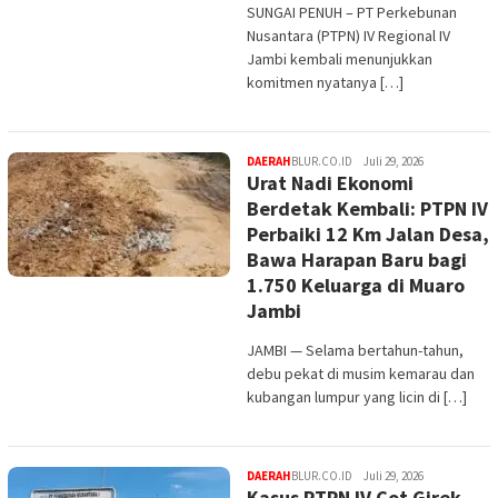
SUNGAI PENUH – PT Perkebunan
Nusantara (PTPN) IV Regional IV
Jambi kembali menunjukkan
komitmen nyatanya […]
DAERAH
BLUR.CO.ID
Juli 29, 2026
Urat Nadi Ekonomi
Berdetak Kembali: PTPN IV
Perbaiki 12 Km Jalan Desa,
Bawa Harapan Baru bagi
1.750 Keluarga di Muaro
Jambi
JAMBI — Selama bertahun-tahun,
debu pekat di musim kemarau dan
kubangan lumpur yang licin di […]
DAERAH
BLUR.CO.ID
Juli 29, 2026
Kasus PTPN IV Cot Girek,