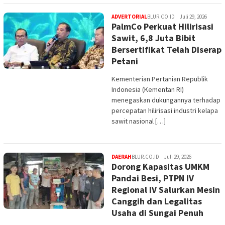
ADVERTORIAL
BLUR.CO.ID
Juli 29, 2026
PalmCo Perkuat Hilirisasi
Sawit, 6,8 Juta Bibit
Bersertifikat Telah Diserap
Petani
Kementerian Pertanian Republik
Indonesia (Kementan RI)
menegaskan dukungannya terhadap
percepatan hilirisasi industri kelapa
sawit nasional […]
DAERAH
BLUR.CO.ID
Juli 29, 2026
Dorong Kapasitas UMKM
Pandai Besi, PTPN IV
Regional IV Salurkan Mesin
Canggih dan Legalitas
Usaha di Sungai Penuh