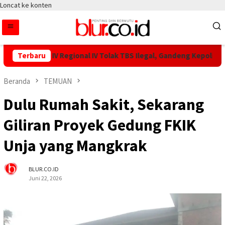
Loncat ke konten
ar PTPN IV Regional IV Tolak TBS Ilegal, Gandeng Kepolisian Am
Terbaru
Beranda
TEMUAN
Dulu Rumah Sakit, Sekarang
Giliran Proyek Gedung FKIK
Unja yang Mangkrak
BLUR.CO.ID
Juni 22, 2026