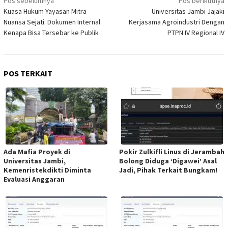
Pos sebelumnya
Pos berikutnya
pos
Kuasa Hukum Yayasan Mitra
Universitas Jambi Jajaki
Nuansa Sejati: Dokumen Internal
Kerjasama Agroindustri Dengan
Kenapa Bisa Tersebar ke Publik
PTPN IV Regional IV
POS TERKAIT
Ada Mafia Proyek di
Pokir Zulkifli Linus di Jerambah
Universitas Jambi,
Bolong Diduga ‘Digawei’ Asal
Kemenristekdikti Diminta
Jadi, Pihak Terkait Bungkam!
Evaluasi Anggaran