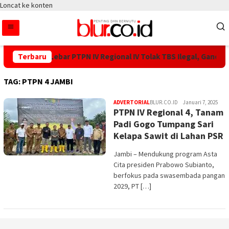
Loncat ke konten
PKS Tanjung Lebar PTPN IV Regional IV Tolak TBS Ilegal, Ganden
Terbaru
TAG:
PTPN 4 JAMBI
ADVERTORIAL
BLUR.CO.ID
Januari 7, 2025
PTPN IV Regional 4, Tanam
Padi Gogo Tumpang Sari
Kelapa Sawit di Lahan PSR
Jambi – Mendukung program Asta
Cita presiden Prabowo Subianto,
berfokus pada swasembada pangan
2029, PT […]