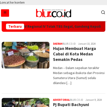
Loncat ke konten
ar PTPN IV Regional IV Tolak TBS Ilegal, Gandeng Kepolisian Ama
Terbaru
BLUR.CO.ID
DAERAH
BLUR.CO.ID
Januari 10, 2024
Hujan Membuat Harga
Cabai di Kota Medan
Semakin Pedas
Medan – Dalam sepekan terakhir
Medan sebagai ibukota dari Provinsi
Sumatera Utara (Sumut) selalu
dilandasi […]
ADVERTORIAL
BLUR.CO.ID
Januari 9, 2024
Pj Bupati Bachyuni