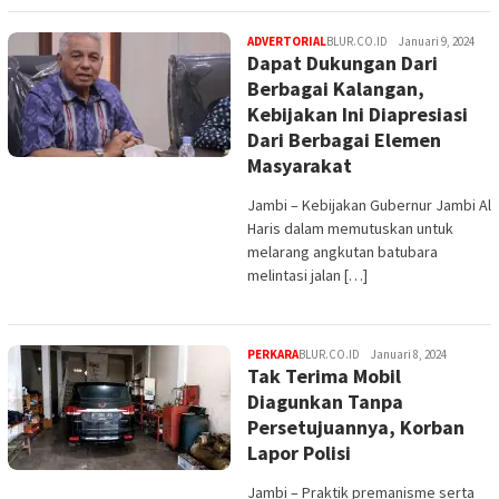
ADVERTORIAL
BLUR.CO.ID
Januari 9, 2024
Dapat Dukungan Dari
Berbagai Kalangan,
Kebijakan Ini Diapresiasi
Dari Berbagai Elemen
Masyarakat
Jambi – Kebijakan Gubernur Jambi Al
Haris dalam memutuskan untuk
melarang angkutan batubara
melintasi jalan […]
PERKARA
BLUR.CO.ID
Januari 8, 2024
Tak Terima Mobil
Diagunkan Tanpa
Persetujuannya, Korban
Lapor Polisi
Jambi – Praktik premanisme serta