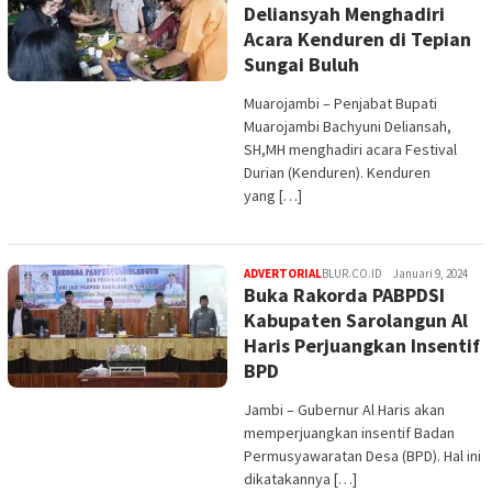
Deliansyah Menghadiri
Acara Kenduren di Tepian
Sungai Buluh
Muarojambi – Penjabat Bupati
Muarojambi Bachyuni Deliansah,
SH,MH menghadiri acara Festival
Durian (Kenduren). Kenduren
yang […]
ADVERTORIAL
BLUR.CO.ID
Januari 9, 2024
Buka Rakorda PABPDSI
Kabupaten Sarolangun Al
Haris Perjuangkan Insentif
BPD
Jambi – Gubernur Al Haris akan
memperjuangkan insentif Badan
Permusyawaratan Desa (BPD). Hal ini
dikatakannya […]