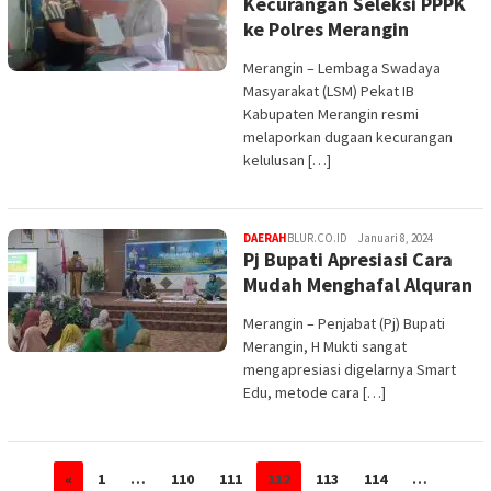
Kecurangan Seleksi PPPK
ke Polres Merangin
Merangin – Lembaga Swadaya
Masyarakat (LSM) Pekat IB
Kabupaten Merangin resmi
melaporkan dugaan kecurangan
kelulusan […]
DAERAH
BLUR.CO.ID
Januari 8, 2024
Pj Bupati Apresiasi Cara
Mudah Menghafal Alquran
Merangin – Penjabat (Pj) Bupati
Merangin, H Mukti sangat
mengapresiasi digelarnya Smart
Edu, metode cara […]
«
1
…
110
111
112
113
114
…