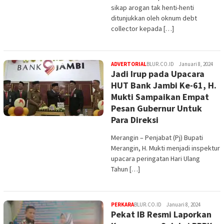
sikap arogan tak henti-henti
ditunjukkan oleh oknum debt
collector kepada […]
ADVERTORIAL
BLUR.CO.ID
Januari 8, 2024
Jadi Irup pada Upacara
HUT Bank Jambi Ke-61, H.
Mukti Sampaikan Empat
Pesan Gubernur Untuk
Para Direksi
Merangin – Penjabat (Pj) Bupati
Merangin, H. Mukti menjadi inspektur
upacara peringatan Hari Ulang
Tahun […]
PERKARA
BLUR.CO.ID
Januari 8, 2024
Pekat IB Resmi Laporkan