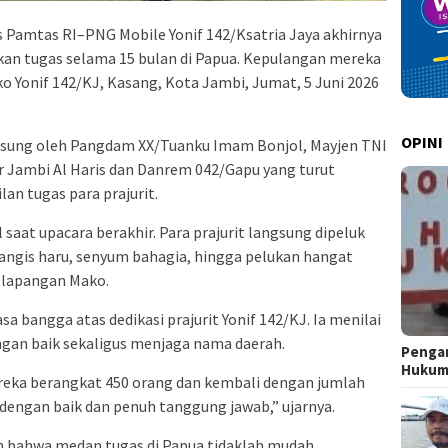
s Pamtas RI–PNG Mobile Yonif 142/Ksatria Jaya akhirnya
an tugas selama 15 bulan di Papua. Kepulangan mereka
o Yonif 142/KJ, Kasang, Kota Jambi, Jumat, 5 Juni 2026
OPINI
sung oleh Pangdam XX/Tuanku Imam Bonjol, Mayjen TNI
ur Jambi Al Haris dan Danrem 042/Gapu yang turut
an tugas para prajurit.
aat upacara berakhir. Para prajurit langsung dipeluk
angis haru, senyum bahagia, hingga pelukan hangat
 lapangan Mako.
 bangga atas dedikasi prajurit Yonif 142/KJ. Ia menilai
gan baik sekaligus menjaga nama daerah.
Pengar
Huku
ereka berangkat 450 orang dan kembali dengan jumlah
 dengan baik dan penuh tanggung jawab,” ujarnya.
n bahwa medan tugas di Papua tidaklah mudah.