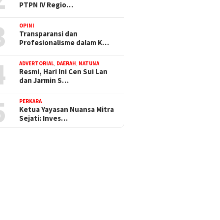
PTPN IV Regio…
3
OPINI
Transparansi dan
Profesionalisme dalam K…
4
ADVERTORIAL
,
DAERAH
,
NATUNA
Resmi, Hari Ini Cen Sui Lan
dan Jarmin S…
5
PERKARA
Ketua Yayasan Nuansa Mitra
Sejati: Inves…