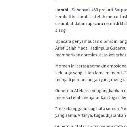
Jambi
– Sebanyak 450 prajurit Satga
kembali ke Jambi setelah menuntask
disambut dalam upacara resmi di Mak
siang.
Upacara penyambutan dipimpin lang
Arief Gajah Mada. Hadir pula Gubern
memberikan apresiasi atas keberhasil
Momen ini terasa semakin emosional s
keluarga yang telah lama menanti. T
menjadi pemandangan yang mengisi
Gubernur Al Haris mengungkapkan rasa
mereka telah menjalankan tugas den
“Ini kebanggaan bagi kita semua. M
yang sama. Artinya, tugas dijalankan
Gubernur Al Haris juga mengingatka