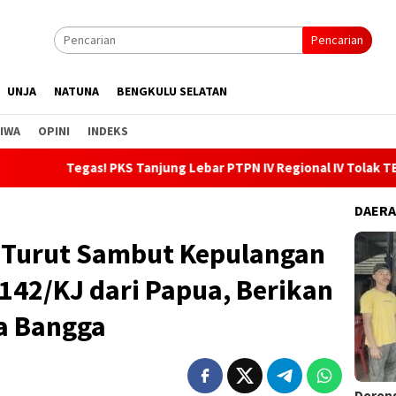
Pencarian
UNJA
NATUNA
BENGKULU SELATAN
IWA
OPINI
INDEKS
as! PKS Tanjung Lebar PTPN IV Regional IV Tolak TBS Ilegal, Gan
DAER
s Turut Sambut Kepulangan
 142/KJ dari Papua, Berikan
sa Bangga
Dorong