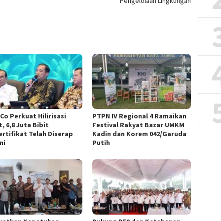
Pengelolaan Lingkungan
Co Perkuat Hilirisasi
PTPN IV Regional 4 Ramaikan
, 6,8 Juta Bibit
Festival Rakyat Bazar UMKM
ertifikat Telah Diserap
Kadin dan Korem 042/Garuda
ni
Putih