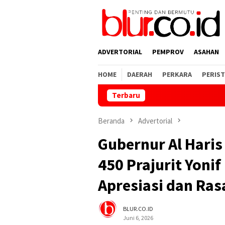
Loncat
ke
konten
ADVERTORIAL
PEMPROV
ASAHAN
HOME
DAERAH
PERKARA
PERIST
Terbaru
Teg
Beranda
Advertorial
Gubernur Al Hari
450 Prajurit Yonif
Apresiasi dan Ra
BLUR.CO.ID
Juni 6, 2026