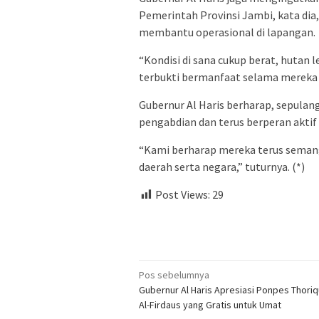
Pemerintah Provinsi Jambi, kata di
membantu operasional di lapangan.
“Kondisi di sana cukup berat, hutan 
terbukti bermanfaat selama mereka 
Gubernur Al Haris berharap, sepulan
pengabdian dan terus berperan aktif
“Kami berharap mereka terus semang
daerah serta negara,” tuturnya. (*)
Post Views:
29
Navigasi
Pos sebelumnya
Gubernur Al Haris Apresiasi Ponpes Thoriq
pos
Al-Firdaus yang Gratis untuk Umat