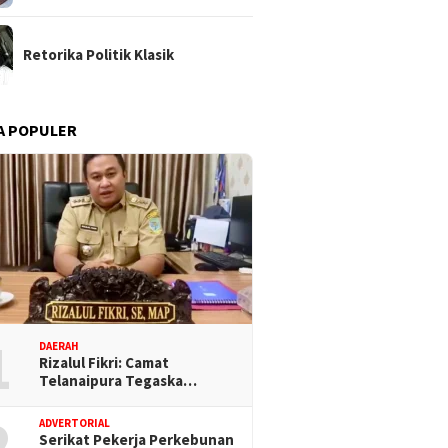
Retorika Politik Klasik
A POPULER
1
DAERAH
Rizalul Fikri: Camat
Telanaipura Tegaska…
2
ADVERTORIAL
Serikat Pekerja Perkebunan