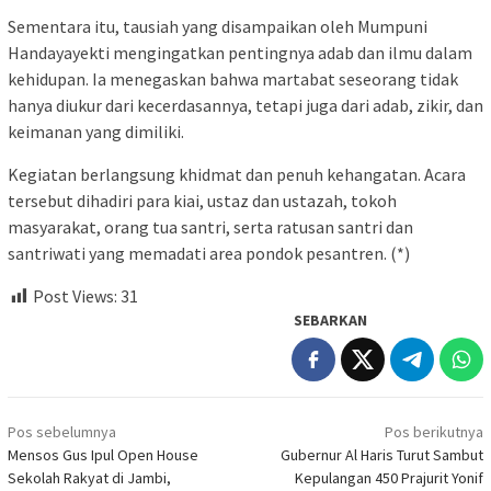
Sementara itu, tausiah yang disampaikan oleh Mumpuni
Handayayekti mengingatkan pentingnya adab dan ilmu dalam
kehidupan. Ia menegaskan bahwa martabat seseorang tidak
hanya diukur dari kecerdasannya, tetapi juga dari adab, zikir, dan
keimanan yang dimiliki.
Kegiatan berlangsung khidmat dan penuh kehangatan. Acara
tersebut dihadiri para kiai, ustaz dan ustazah, tokoh
masyarakat, orang tua santri, serta ratusan santri dan
santriwati yang memadati area pondok pesantren. (*)
Post Views:
31
SEBARKAN
Navigasi
Pos sebelumnya
Pos berikutnya
pos
Mensos Gus Ipul Open House
Gubernur Al Haris Turut Sambut
Sekolah Rakyat di Jambi,
Kepulangan 450 Prajurit Yonif