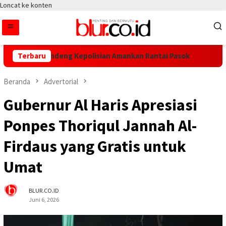
Loncat ke konten
legal, Gandeng Kepolisian Amankan Rantai Pasok
Terbaru
PalmCo Pe
Beranda
Advertorial
Gubernur Al Haris Apresiasi
Ponpes Thoriqul Jannah Al-
Firdaus yang Gratis untuk
Umat
BLUR.CO.ID
Juni 6, 2026