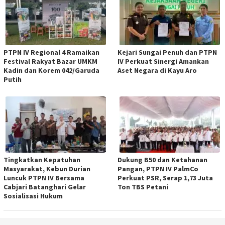
PTPN IV Regional 4 Ramaikan
Kejari Sungai Penuh dan PTPN
Festival Rakyat Bazar UMKM
IV Perkuat Sinergi Amankan
Kadin dan Korem 042/Garuda
Aset Negara di Kayu Aro
Putih
Tingkatkan Kepatuhan
Dukung B50 dan Ketahanan
Masyarakat, Kebun Durian
Pangan, PTPN IV PalmCo
Luncuk PTPN IV Bersama
Perkuat PSR, Serap 1,73 Juta
Cabjari Batanghari Gelar
Ton TBS Petani
Sosialisasi Hukum