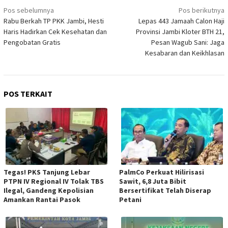
Navigasi
Pos sebelumnya
Pos berikutnya
pos
Rabu Berkah TP PKK Jambi, Hesti
Lepas 443 Jamaah Calon Haji
Haris Hadirkan Cek Kesehatan dan
Provinsi Jambi Kloter BTH 21,
Pengobatan Gratis
Pesan Wagub Sani: Jaga
Kesabaran dan Keikhlasan
POS TERKAIT
Tegas! PKS Tanjung Lebar
PalmCo Perkuat Hilirisasi
PTPN IV Regional IV Tolak TBS
Sawit, 6,8 Juta Bibit
Ilegal, Gandeng Kepolisian
Bersertifikat Telah Diserap
Amankan Rantai Pasok
Petani