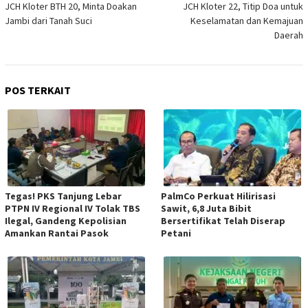
JCH Kloter BTH 20, Minta Doakan
JCH Kloter 22, Titip Doa untuk
Jambi dari Tanah Suci
Keselamatan dan Kemajuan
Daerah
POS TERKAIT
Tegas! PKS Tanjung Lebar
PalmCo Perkuat Hilirisasi
PTPN IV Regional IV Tolak TBS
Sawit, 6,8 Juta Bibit
Ilegal, Gandeng Kepolisian
Bersertifikat Telah Diserap
Amankan Rantai Pasok
Petani