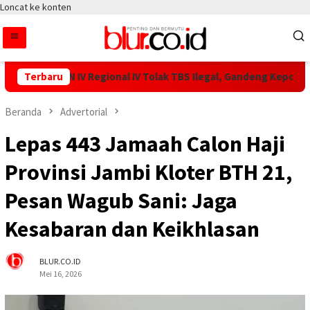
Loncat ke konten
ar PTPN IV Regional IV Tolak TBS Ilegal, Gandeng Kepolisian Am
Terbaru
Beranda
Advertorial
Lepas 443 Jamaah Calon Haji
Provinsi Jambi Kloter BTH 21,
Pesan Wagub Sani: Jaga
Kesabaran dan Keikhlasan
BLUR.CO.ID
Mei 16, 2026