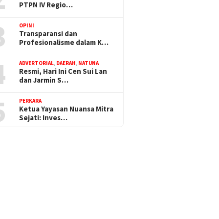
PTPN IV Regio…
3
OPINI
Transparansi dan
Profesionalisme dalam K…
4
ADVERTORIAL
,
DAERAH
,
NATUNA
Resmi, Hari Ini Cen Sui Lan
dan Jarmin S…
5
PERKARA
Ketua Yayasan Nuansa Mitra
Sejati: Inves…