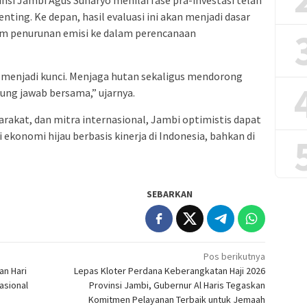
nsi Jambi Agus Sunaryo menilai fase pra-investasi telah
ing. Ke depan, hasil evaluasi ini akan menjadi dasar
m penurunan emisi ke dalam perencanaan
 menjadi kunci. Menjaga hutan sekaligus mendorong
ng jawab bersama,” ujarnya.
akat, dan mitra internasional, Jambi optimistis dapat
konomi hijau berbasis kinerja di Indonesia, bahkan di
SEBARKAN
Pos berikutnya
an Hari
Lepas Kloter Perdana Keberangkatan Haji 2026
asional
Provinsi Jambi, Gubernur Al Haris Tegaskan
Komitmen Pelayanan Terbaik untuk Jemaah