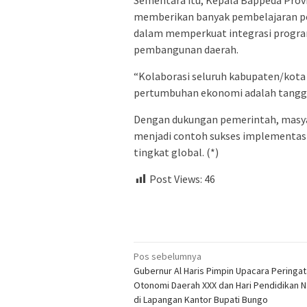
Sementara itu, Kepala Bappeda Provi
memberikan banyak pembelajaran pent
dalam memperkuat integrasi progra
pembangunan daerah.
“Kolaborasi seluruh kabupaten/kota
pertumbuhan ekonomi adalah tanggu
Dengan dukungan pemerintah, masyar
menjadi contoh sukses implementasi e
tingkat global. (*)
Post Views:
46
Navigasi
Pos sebelumnya
Gubernur Al Haris Pimpin Upacara Peringat
pos
Otonomi Daerah XXX dan Hari Pendidikan N
di Lapangan Kantor Bupati Bungo