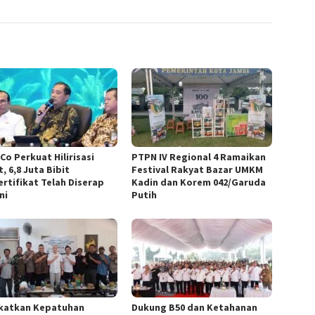
Co Perkuat Hilirisasi
PTPN IV Regional 4 Ramaikan
, 6,8 Juta Bibit
Festival Rakyat Bazar UMKM
ertifikat Telah Diserap
Kadin dan Korem 042/Garuda
ni
Putih
katkan Kepatuhan
Dukung B50 dan Ketahanan