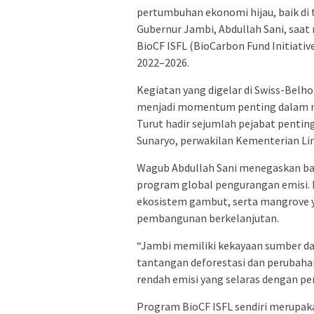
pertumbuhan ekonomi hijau, baik di 
Gubernur Jambi, Abdullah Sani, saat
BioCF ISFL (BioCarbon Fund Initiati
2022–2026.
Kegiatan yang digelar di Swiss-Belho
menjadi momentum penting dalam m
Turut hadir sejumlah pejabat pentin
Sunaryo, perwakilan Kementerian Li
Wagub Abdullah Sani menegaskan ba
program global pengurangan emisi. D
ekosistem gambut, serta mangrove ya
pembangunan berkelanjutan.
“Jambi memiliki kekayaan sumber da
tantangan deforestasi dan perubahan
rendah emisi yang selaras dengan per
Program BioCF ISFL sendiri merupakan