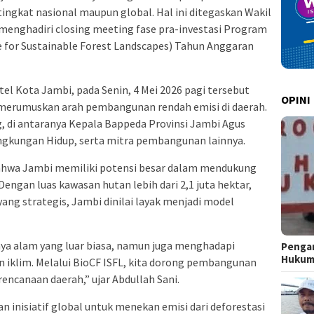
tingkat nasional maupun global. Hal ini ditegaskan Wakil
 menghadiri closing meeting fase pra-investasi Program
ve for Sustainable Forest Landscapes) Tahun Anggaran
tel Kota Jambi, pada Senin, 4 Mei 2026 pagi tersebut
OPINI
erumuskan arah pembangunan rendah emisi di daerah.
g, di antaranya Kepala Bappeda Provinsi Jambi Agus
ngkungan Hidup, serta mitra pembangunan lainnya.
hwa Jambi memiliki potensi besar dalam mendukung
engan luas kawasan hutan lebih dari 2,1 juta hektar,
ng strategis, Jambi dinilai layak menjadi model
ya alam yang luar biasa, namun juga menghadapi
Pengar
Huku
 iklim. Melalui BioCF ISFL, kita dorong pembangunan
encanaan daerah,” ujar Abdullah Sani.
 inisiatif global untuk menekan emisi dari deforestasi