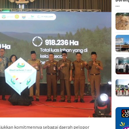
…
njukkan komitmennya sebagai daerah pelopor