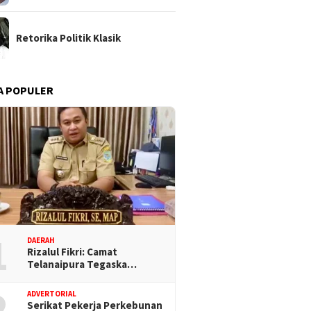
Retorika Politik Klasik
A POPULER
1
DAERAH
Rizalul Fikri: Camat
Telanaipura Tegaska…
2
ADVERTORIAL
Serikat Pekerja Perkebunan