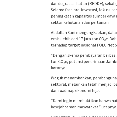
dan degradasi hutan (REDD+), sekali
Selama fase pra-investasi, fokus u
peningkatan kapasitas sumber daya 
sektor kehutanan dan pertanian.
Abdullah Sani mengungkapkan, dala
emisi lebih dari 17 juta ton CO₂e. Bah
terhadap target nasional FOLU Net S
“Dengan skema pembayaran berbasis k
ton CO₂e, potensi penerimaan Jambi b
katanya.
Wagub menambahkan, pembangunan r
sektoral, melainkan telah menjadi b
dan roadmap ekonomi hijau.
“Kami ingin membuktikan bahwa huta
kesejahteraan masyarakat,” ucapnya.