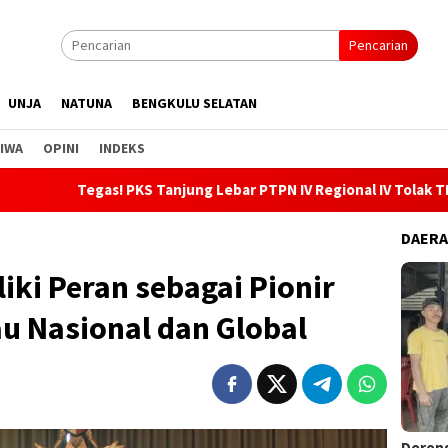
Pencarian
UNJA
NATUNA
BENGKULU SELATAN
IWA
OPINI
INDEKS
! PKS Tanjung Lebar PTPN IV Regional IV Tolak TBS Ilegal, Gande
DAER
iki Peran sebagai Pionir
u Nasional dan Global
Dorong