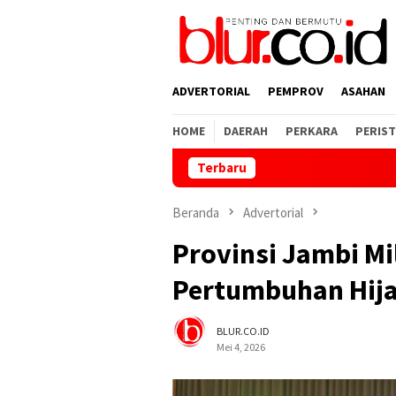
Loncat
ke
konten
ADVERTORIAL
PEMPROV
ASAHAN
HOME
DAERAH
PERKARA
PERIST
Terbaru
Tegas
Beranda
Advertorial
Provinsi Jambi Mil
Pertumbuhan Hija
BLUR.CO.ID
Mei 4, 2026