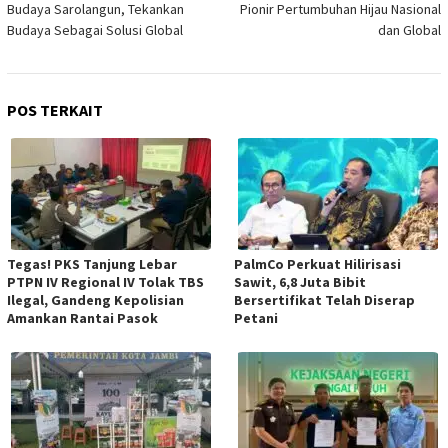
Budaya Sarolangun, Tekankan
Pionir Pertumbuhan Hijau Nasional
Budaya Sebagai Solusi Global
dan Global
POS TERKAIT
Tegas! PKS Tanjung Lebar
PalmCo Perkuat Hilirisasi
PTPN IV Regional IV Tolak TBS
Sawit, 6,8 Juta Bibit
Ilegal, Gandeng Kepolisian
Bersertifikat Telah Diserap
Amankan Rantai Pasok
Petani