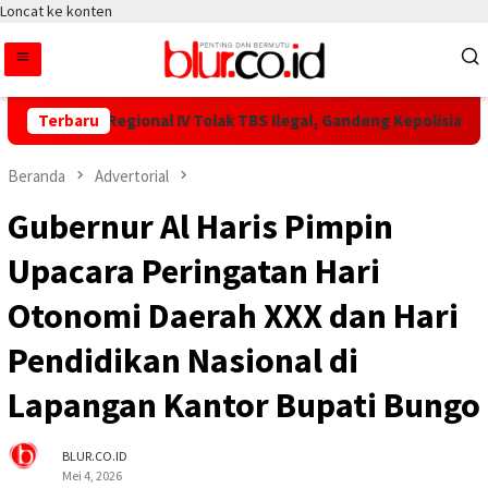
Loncat ke konten
TPN IV Regional IV Tolak TBS Ilegal, Gandeng Kepolisian Amanka
Terbaru
Beranda
Advertorial
Gubernur Al Haris Pimpin
Upacara Peringatan Hari
Otonomi Daerah XXX dan Hari
Pendidikan Nasional di
Lapangan Kantor Bupati Bungo
BLUR.CO.ID
Mei 4, 2026