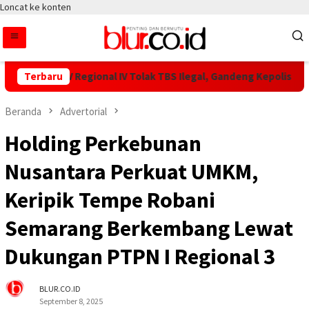
Loncat ke konten
PTPN IV Regional IV Tolak TBS Ilegal, Gandeng Kepolisian Amank
Terbaru
Beranda
Advertorial
Holding Perkebunan
Nusantara Perkuat UMKM,
Keripik Tempe Robani
Semarang Berkembang Lewat
Dukungan PTPN I Regional 3
BLUR.CO.ID
September 8, 2025