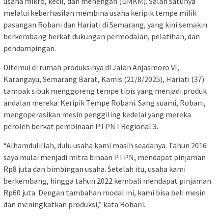
usaha mikro, kecil, dan menengah (UMKM). Salah satunya
melalui keberhasilan membina usaha keripik tempe milik
pasangan Robani dan Hariati di Semarang, yang kini semakin
berkembang berkat dukungan permodalan, pelatihan, dan
pendampingan.
Ditemui di rumah produksinya di Jalan Anjasmoro VI,
Karangayu, Semarang Barat, Kamis (21/8/2025), Hariati (37)
tampak sibuk menggoreng tempe tipis yang menjadi produk
andalan mereka: Keripik Tempe Robani. Sang suami, Robani,
mengoperasikan mesin penggiling kedelai yang mereka
peroleh berkat pembinaan PTPN I Regional 3.
“Alhamdulillah, dulu usaha kami masih seadanya. Tahun 2016
saya mulai menjadi mitra binaan PTPN, mendapat pinjaman
Rp8 juta dan bimbingan usaha. Setelah itu, usaha kami
berkembang, hingga tahun 2022 kembali mendapat pinjaman
Rp60 juta. Dengan tambahan modal ini, kami bisa beli mesin
dan meningkatkan produksi,” kata Robani.