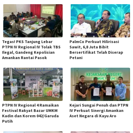
Tegas! PKS Tanjung Lebar
PalmCo Perkuat Hilirisasi
PTPN IV Regional IV Tolak TBS
Sawit, 6,8 Juta Bibit
Ilegal, Gandeng Kepolisian
Bersertifikat Telah Diserap
Amankan Rantai Pasok
Petani
PTPN IV Regional 4 Ramaikan
Kejari Sungai Penuh dan PTPN
Festival Rakyat Bazar UMKM
IV Perkuat Sinergi Amankan
Kadin dan Korem 042/Garuda
Aset Negara di Kayu Aro
Putih