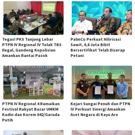
Tegas! PKS Tanjung Lebar
PalmCo Perkuat Hilirisasi
PTPN IV Regional IV Tolak TBS
Sawit, 6,8 Juta Bibit
Ilegal, Gandeng Kepolisian
Bersertifikat Telah Diserap
Amankan Rantai Pasok
Petani
PTPN IV Regional 4 Ramaikan
Kejari Sungai Penuh dan PTPN
Festival Rakyat Bazar UMKM
IV Perkuat Sinergi Amankan
Kadin dan Korem 042/Garuda
Aset Negara di Kayu Aro
Putih