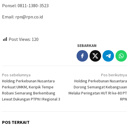
Ponsel: 0811-1380-3523
Email: rpn@rpn.co.id
Post Views:
120
SEBARKAN
Navigasi
Pos sebelumnya
Pos berikutnya
pos
Holding Perkebunan Nusantara
Holding Perkebunan Nusantara
Perkuat UMKM, Keripik Tempe
Dorong Semangat Kebangsaan
Robani Semarang Berkembang
Melalui Peringatan HUT RI ke-80 PT
Lewat Dukungan PTPN I Regional 3
RPN
POS TERKAIT