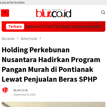
Loncat ke konten
PTPN IV Regional IV Tolak TBS Ilegal, Gandeng Kepolisian Amanka
Terbaru
Beranda
Advertorial
Holding Perkebunan
Nusantara Hadirkan Program
Pangan Murah di Pontianak
Lewat Penjualan Beras SPHP
BLUR.CO.ID
September 8, 2025