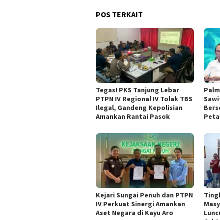
POS TERKAIT
Tegas! PKS Tanjung Lebar
Palm
PTPN IV Regional IV Tolak TBS
Sawit
Ilegal, Gandeng Kepolisian
Bers
Amankan Rantai Pasok
Peta
Kejari Sungai Penuh dan PTPN
Ting
IV Perkuat Sinergi Amankan
Masy
Aset Negara di Kayu Aro
Lunc