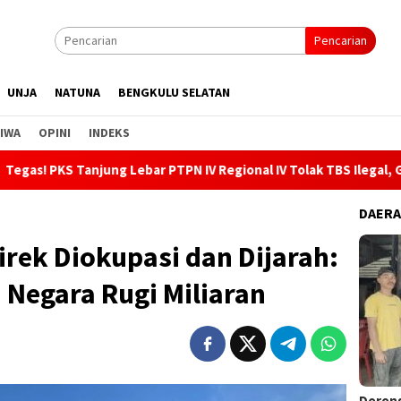
Pencarian
UNJA
NATUNA
BENGKULU SELATAN
IWA
OPINI
INDEKS
ng Lebar PTPN IV Regional IV Tolak TBS Ilegal, Gandeng Kepolisi
DAER
rek Diokupasi dan Dijarah:
 Negara Rugi Miliaran
Dorong