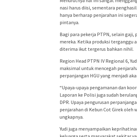
Menurutnya hal ini sangat menggang
nasi harus diisi, sementara penghasi
hanya berharap penjarahan ini seger
pintanya.
Bagi para pekerja PTPN, selain gaji
mereka. Ketika produksi terganggu a
diterima ikut tergerus bahkan nihil.
Region Head PTPN IV Regional 6, Yu
maksimal untuk mencegah penjaraha
perpanjangan HGU yang menjadi aka
“Upaya-upaya pengamanan dan koordi
Laporan ke Polisi juga sudah berulan
DPR. Upaya pengurusan perpanjangan
penjarahan di Kebun Cot Girek oleh w
ungkapnya.
Yudi juga menyampaikan keprihatina
keluarga serta masyarakat sekitar 