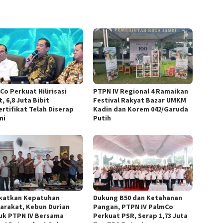
Co Perkuat Hilirisasi
PTPN IV Regional 4 Ramaikan
, 6,8 Juta Bibit
Festival Rakyat Bazar UMKM
ertifikat Telah Diserap
Kadin dan Korem 042/Garuda
ni
Putih
katkan Kepatuhan
Dukung B50 dan Ketahanan
arakat, Kebun Durian
Pangan, PTPN IV PalmCo
uk PTPN IV Bersama
Perkuat PSR, Serap 1,73 Juta