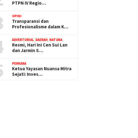
PTPN IV Regio…
3
OPINI
Transparansi dan
Profesionalisme dalam K…
4
ADVERTORIAL
,
DAERAH
,
NATUNA
Resmi, Hari Ini Cen Sui Lan
dan Jarmin S…
5
PERKARA
Ketua Yayasan Nuansa Mitra
Sejati: Inves…