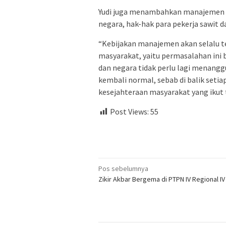
Yudi juga menambahkan manajemen 
negara, hak-hak para pekerja sawit 
“Kebijakan manajemen akan selalu te
masyarakat, yaitu permasalahan ini bi
dan negara tidak perlu lagi menangg
kembali normal, sebab di balik setia
kesejahteraan masyarakat yang ikut 
Post Views:
55
Navigasi
Pos sebelumnya
Zikir Akbar Bergema di PTPN IV Regional IV
pos