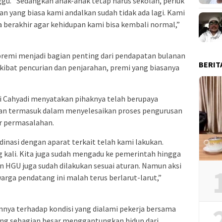
gu. “Sedangkan anak-anak tetap harus sekolah, periuk
lan yang biasa kami andalkan sudah tidak ada lagi. Kami
a berakhir agar kehidupan kami bisa kembali normal,”
, premi menjadi bagian penting dari pendapatan bulanan
BERIT
kibat pencurian dan penjarahan, premi yang biasanya
di Cahyadi menyatakan pihaknya telah berupaya
n termasuk dalam menyelesaikan proses pengurusan
r permasalahan.
nasi dengan aparat terkait telah kami lakukan.
g kali. Kita juga sudah mengadu ke pemerintah hingga
 HGU juga sudah dilakukan sesuai aturan. Namun aksi
arga pendatang ini malah terus berlarut-larut,”
nnya terhadap kondisi yang dialami pekerja bersama
yang sebagian besar menggantungkan hidup dari