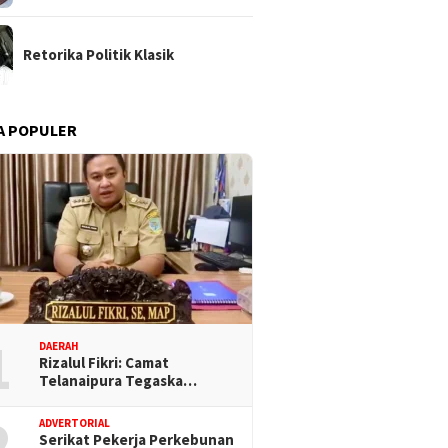
Retorika Politik Klasik
A POPULER
1
DAERAH
Rizalul Fikri: Camat
Telanaipura Tegaska…
2
ADVERTORIAL
Serikat Pekerja Perkebunan