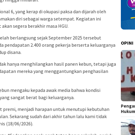
nal 6, yang kerap di okupasi paksa dan dijarah oleh
akan diri sebagai warga setempat. Kegiatan ini
t akan segera berakhir masa HGU.
telah berlangsung sejak September 2025 tersebut
OPINI
 pendapatan 2.400 orang pekerja berserta keluarganya
up disana.
dak hanya menghilangkan hasil panen kebun, tetapi juga
dapatan mereka yang menggantungkan penghasilan
a kebun mengaku kepada awak media bahwa kondisi
ang sangat berat bagi keluarganya.
Pengar
but premi, menjadi harapan untuk menutupi kebutuhan
Huku
bulan. Sekarang sudah dari akhir tahun lalu kami tidak
is (18/06/2026).