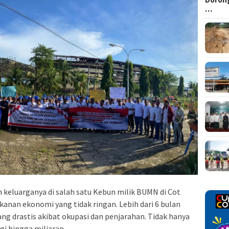
…
 keluarganya di salah satu Kebun milik BUMN di Cot
kanan ekonomi yang tidak ringan. Lebih dari 6 bulan
ng drastis akibat okupasi dan penjarahan. Tidak hanya
gi hingga miliaran.