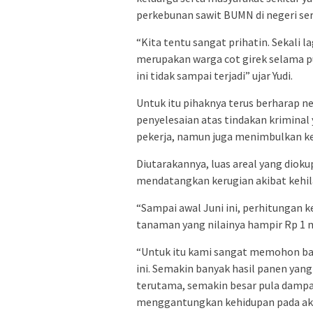
perkebunan sawit BUMN di negeri se
“Kita tentu sangat prihatin. Sekali la
merupakan warga cot girek selama 
ini tidak sampai terjadi” ujar Yudi.
Untuk itu pihaknya terus berharap n
penyelesaian atas tindakan kriminal
pekerja, namun juga menimbulkan ke
⁠Diutarakannya, luas areal yang dioku
mendatangkan kerugian akibat kehil
“Sampai awal Juni ini, perhitungan k
tanaman yang nilainya hampir Rp 1 mi
“Untuk itu kami sangat memohon ba
ini. Semakin banyak hasil panen yang
terutama, semakin besar pula damp
menggantungkan kehidupan pada akti