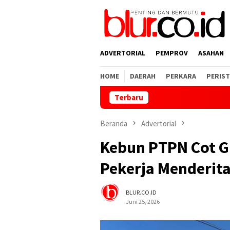
Loncat
ke
konten
ADVERTORIAL
PEMPROV
ASAHAN
HOME
DAERAH
PERKARA
PERIST
Terbaru
Tegas! PKS Tanju
Beranda
Advertorial
Kebun PTPN Cot Gi
Pekerja Menderita
BLUR.CO.ID
Juni 25, 2026