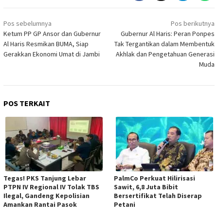
Navigasi
Pos sebelumnya
Pos berikutnya
pos
Ketum PP GP Ansor dan Gubernur
Gubernur Al Haris: Peran Ponpes
Al Haris Resmikan BUMA, Siap
Tak Tergantikan dalam Membentuk
Gerakkan Ekonomi Umat di Jambi
Akhlak dan Pengetahuan Generasi
Muda
POS TERKAIT
Tegas! PKS Tanjung Lebar
PalmCo Perkuat Hilirisasi
PTPN IV Regional IV Tolak TBS
Sawit, 6,8 Juta Bibit
Ilegal, Gandeng Kepolisian
Bersertifikat Telah Diserap
Amankan Rantai Pasok
Petani