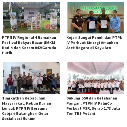
PTPN IV Regional 4 Ramaikan
Kejari Sungai Penuh dan PTPN
Festival Rakyat Bazar UMKM
IV Perkuat Sinergi Amankan
Kadin dan Korem 042/Garuda
Aset Negara di Kayu Aro
Putih
Tingkatkan Kepatuhan
Dukung B50 dan Ketahanan
Masyarakat, Kebun Durian
Pangan, PTPN IV PalmCo
Luncuk PTPN IV Bersama
Perkuat PSR, Serap 1,73 Juta
Cabjari Batanghari Gelar
Ton TBS Petani
Sosialisasi Hukum