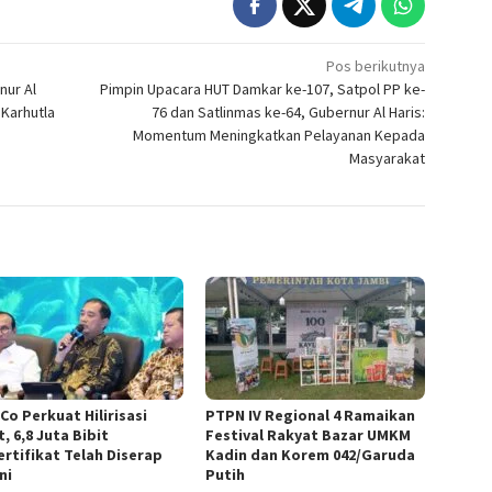
Pos berikutnya
nur Al
Pimpin Upacara HUT Damkar ke-107, Satpol PP ke-
Karhutla
76 dan Satlinmas ke-64, Gubernur Al Haris:
Momentum Meningkatkan Pelayanan Kepada
Masyarakat
Co Perkuat Hilirisasi
PTPN IV Regional 4 Ramaikan
, 6,8 Juta Bibit
Festival Rakyat Bazar UMKM
ertifikat Telah Diserap
Kadin dan Korem 042/Garuda
ni
Putih