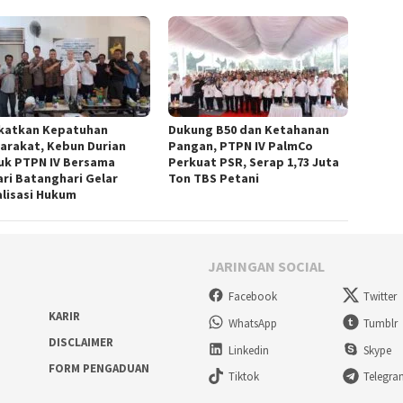
katkan Kepatuhan
Dukung B50 dan Ketahanan
arakat, Kebun Durian
Pangan, PTPN IV PalmCo
uk PTPN IV Bersama
Perkuat PSR, Serap 1,73 Juta
ari Batanghari Gelar
Ton TBS Petani
alisasi Hukum
JARINGAN SOCIAL
Facebook
Twitter
KARIR
WhatsApp
Tumblr
DISCLAIMER
Linkedin
Skype
FORM PENGADUAN
Tiktok
Telegr