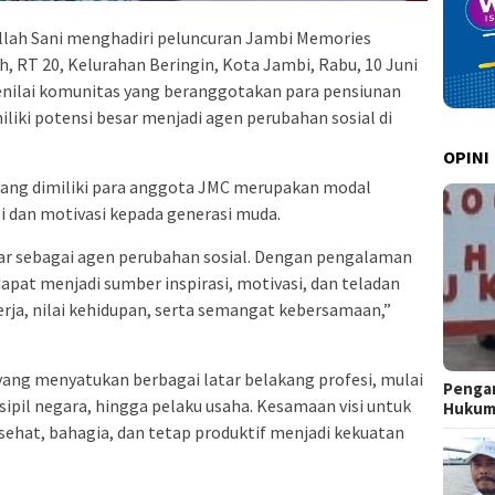
llah Sani menghadiri peluncuran Jambi Memories
 RT 20, Kelurahan Beringin, Kota Jambi, Rabu, 10 Juni
enilai komunitas yang beranggotakan para pensiunan
iki potensi besar menjadi agen perubahan sosial di
OPINI
yang dimiliki para anggota JMC merupakan modal
i dan motivasi kepada generasi muda.
sar sebagai agen perubahan sosial. Dengan pengalaman
apat menjadi sumber inspirasi, motivasi, dan teladan
erja, nilai kehidupan, serta semangat kebersamaan,”
ang menyatukan berbagai latar belakang profesi, mulai
Pengar
 sipil negara, hingga pelaku usaha. Kesamaan visi untuk
Huku
ehat, bahagia, dan tetap produktif menjadi kekuatan