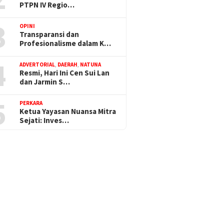
PTPN IV Regio…
3
OPINI
Transparansi dan
Profesionalisme dalam K…
4
ADVERTORIAL
,
DAERAH
,
NATUNA
Resmi, Hari Ini Cen Sui Lan
dan Jarmin S…
5
PERKARA
Ketua Yayasan Nuansa Mitra
Sejati: Inves…