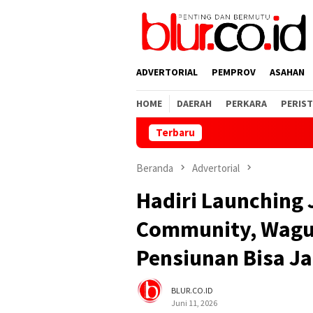
Loncat
ke
konten
ADVERTORIAL
PEMPROV
ASAHAN
HOME
DAERAH
PERKARA
PERIST
Terbaru
Tegas! 
Beranda
Advertorial
Hadiri Launching
Community, Wagub
Pensiunan Bisa Ja
BLUR.CO.ID
Juni 11, 2026