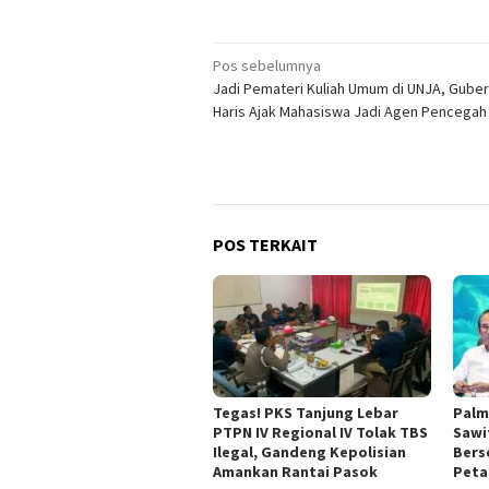
Navigasi
Pos sebelumnya
Jadi Pemateri Kuliah Umum di UNJA, Guber
pos
Haris Ajak Mahasiswa Jadi Agen Pencegah 
POS TERKAIT
Tegas! PKS Tanjung Lebar
Palm
PTPN IV Regional IV Tolak TBS
Sawit
Ilegal, Gandeng Kepolisian
Bers
Amankan Rantai Pasok
Peta