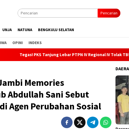
Pencarian
UNJA
NATUNA
BENGKULU SELATAN
IWA
OPINI
INDEKS
PKS Tanjung Lebar PTPN IV Regional IV Tolak TBS Ilegal, Gandeng
DAER
 Jambi Memories
 Abdullah Sani Sebut
di Agen Perubahan Sosial
Dorong