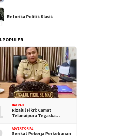
Retorika Politik Klasik
A POPULER
1
DAERAH
Rizalul Fikri: Camat
Telanaipura Tegaska…
2
ADVERTORIAL
Serikat Pekerja Perkebunan