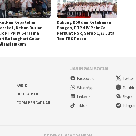
katkan Kepatuhan
Dukung B50 dan Ketahanan
arakat, Kebun Durian
Pangan, PTPN IV PalmCo
uk PTPN IV Bersama
Perkuat PSR, Serap 1,73 Juta
ari Batanghari Gelar
Ton TBS Petani
alisasi Hukum
JARINGAN SOCIAL
Facebook
Twitter
KARIR
WhatsApp
Tumblr
DISCLAIMER
Linkedin
Skype
FORM PENGADUAN
Tiktok
Telegr
PT DEHON MAMORA MEDIA