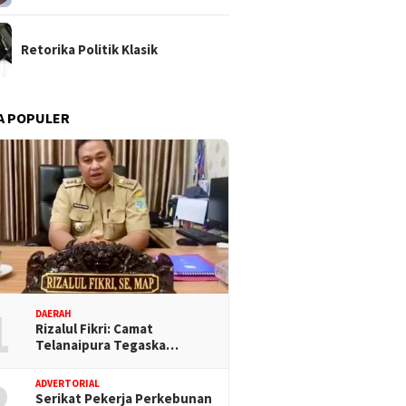
Retorika Politik Klasik
A POPULER
1
DAERAH
Rizalul Fikri: Camat
Telanaipura Tegaska…
2
ADVERTORIAL
Serikat Pekerja Perkebunan