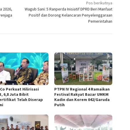
Pos berikutnya
la 2026,
Wagub Sani: 5 Ranperda Inisiatif DPRD Beri Manfaat
Penjaga
Positif dan Dorong Kelancaran Penyelenggaraan
Pemerintahan
Co Perkuat Hilirisasi
PTPN IV Regional 4 Ramaikan
, 6,8 Juta Bibit
Festival Rakyat Bazar UMKM
ertifikat Telah Diserap
Kadin dan Korem 042/Garuda
ni
Putih