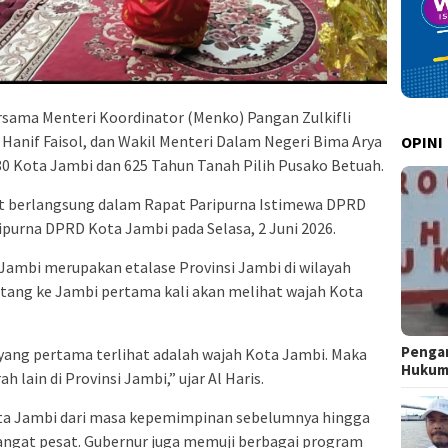
rsama Menteri Koordinator (Menko) Pangan Zulkifli
Hanif Faisol, dan Wakil Menteri Dalam Negeri Bima Arya
OPINI
80 Kota Jambi dan 625 Tahun Tanah Pilih Pusako Betuah.
t berlangsung dalam Rapat Paripurna Istimewa DPRD
ipurna DPRD Kota Jambi pada Selasa, 2 Juni 2026.
Jambi merupakan etalase Provinsi Jambi di wilayah
atang ke Jambi pertama kali akan melihat wajah Kota
Pengar
 yang pertama terlihat adalah wajah Kota Jambi. Maka
Huku
 lain di Provinsi Jambi,” ujar Al Haris.
ta Jambi dari masa kepemimpinan sebelumnya hingga
angat pesat. Gubernur juga memuji berbagai program