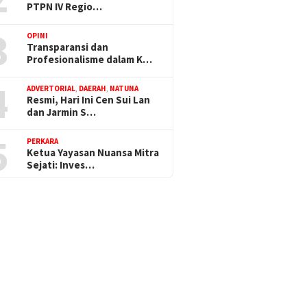
PTPN IV Regio…
3
OPINI
Transparansi dan
Profesionalisme dalam K…
4
ADVERTORIAL
,
DAERAH
,
NATUNA
Resmi, Hari Ini Cen Sui Lan
dan Jarmin S…
5
PERKARA
Ketua Yayasan Nuansa Mitra
Sejati: Inves…