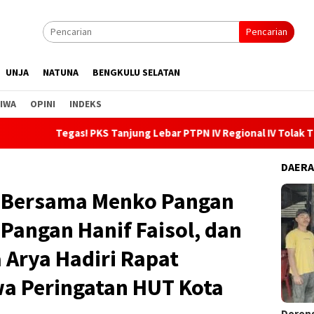
Pencarian
UNJA
NATUNA
BENGKULU SELATAN
IWA
OPINI
INDEKS
gas! PKS Tanjung Lebar PTPN IV Regional IV Tolak TBS Ilegal, Ga
DAER
s Bersama Menko Pangan
Pangan Hanif Faisol, dan
Arya Hadiri Rapat
wa Peringatan HUT Kota
Dorong