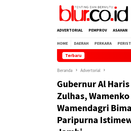
Loncat
ke
konten
ADVERTORIAL
PEMPROV
ASAHAN
HOME
DAERAH
PERKARA
PERIST
Terbaru
Te
Beranda
Advertorial
Gubernur Al Hari
Zulhas, Wamenko 
Wamendagri Bima 
Paripurna Istime