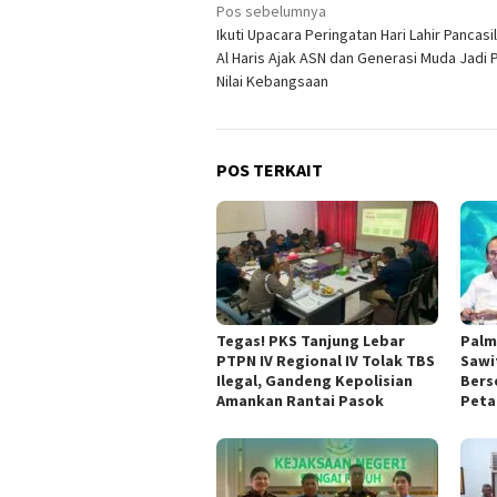
Navigasi
Pos sebelumnya
Ikuti Upacara Peringatan Hari Lahir Pancasi
pos
Al Haris Ajak ASN dan Generasi Muda Jadi 
Nilai Kebangsaan
POS TERKAIT
Tegas! PKS Tanjung Lebar
Palm
PTPN IV Regional IV Tolak TBS
Sawit
Ilegal, Gandeng Kepolisian
Bers
Amankan Rantai Pasok
Peta