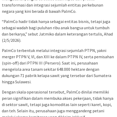
transformasi dan integrasi sejumlah entitas perkebunan
negara yang kini berada di bawah PalmCo.
“PalmCo hadir tidak hanya sebagai entitas bisnis, tetapi juga
sebagai wadah bagi puluhan ribu anak bangsa untuk tumbuh
dan berkarya,” sebut Jatmiko dalam keterangan tertulis, Ahad
(2/5/2026).
PalmCo terbentuk melalui integrasi sejumlah PTPN, yakni
merger PTPN V, VI, dan XIII ke dalam PTPN IV, serta pemisahan
(spin-off) dari PTPN III (Persero). Saat ini, perusahaan
mengelola area tanam sekitar 648.000 hektare dengan
dukungan 71 pabrik kelapa sawit yang tersebar dari Sumatera
hingga Sulawesi.
Dengan skala operasional tersebut, PalmCo dinilai memiliki
peran signifikan dalam membuka akses pekerjaan, tidak hanya
di sektor sawit, tetapi juga komoditas lain seperti karet, kopi,
dan teh. Selain itu, perusahaan juga menggandeng petani
melalui skema kemitraan yang diklaim inklusif.