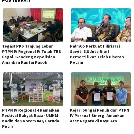
Tegas! PKS Tanjung Lebar
PalmCo Perkuat Hilirisasi
PTPN IV Regional IV Tolak TBS
Sawit, 6,8 Juta Bibit
Ilegal, Gandeng Kepolisian
Bersertifikat Telah Diserap
Amankan Rantai Pasok
Petani
PTPN IV Regional 4 Ramaikan
Kejari Sungai Penuh dan PTPN
Festival Rakyat Bazar UMKM
IV Perkuat Sinergi Amankan
Kadin dan Korem 042/Garuda
Aset Negara di Kayu Aro
Putih