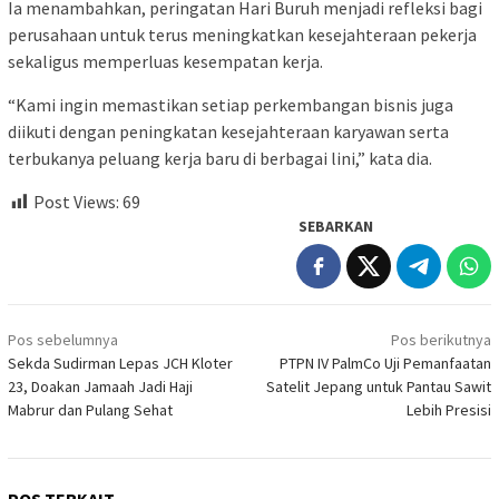
Ia menambahkan, peringatan Hari Buruh menjadi refleksi bagi
perusahaan untuk terus meningkatkan kesejahteraan pekerja
sekaligus memperluas kesempatan kerja.
“Kami ingin memastikan setiap perkembangan bisnis juga
diikuti dengan peningkatan kesejahteraan karyawan serta
terbukanya peluang kerja baru di berbagai lini,” kata dia.
Post Views:
69
SEBARKAN
Navigasi
Pos sebelumnya
Pos berikutnya
pos
Sekda Sudirman Lepas JCH Kloter
PTPN IV PalmCo Uji Pemanfaatan
23, Doakan Jamaah Jadi Haji
Satelit Jepang untuk Pantau Sawit
Mabrur dan Pulang Sehat
Lebih Presisi
POS TERKAIT