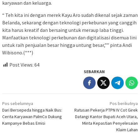
karyawan dan keluarga.
“ Teh kita ini dengan merek Kayu Aro sudah dikenal sejak zaman
Belanda, sekarang dengan teknologi perkebunan yang canggih
kita harus kreatif dan bersaing untuk meraup laba tinggi.
Manfaatkan teknologi perkebunan dan digitalisasi disemua lini
untuk raih penjualan besar hingga untung besar,”” pinta Andi
Wibisono.(***)
Post Views:
64
SEBARKAN
Navigasi
Pos sebelumnya
Pos berikutnya
pos
Dari Bersepeda hingga Naik Bus:
Ratusan Pekerja PTPN IV Cot Girek
Cerita Karyawan PalmCo Dukung
Datangi Kantor Bupati Aceh Utara,
Kampanye Bebas Emisi
Minta Kepastian Penyelesaian
Klaim Lahan