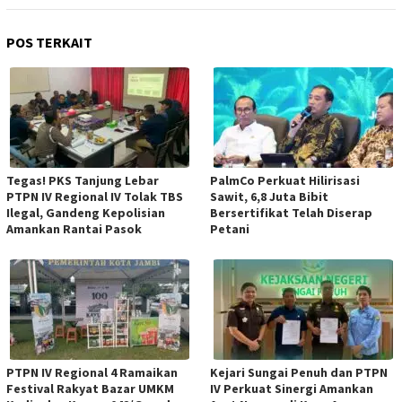
POS TERKAIT
Tegas! PKS Tanjung Lebar
PalmCo Perkuat Hilirisasi
PTPN IV Regional IV Tolak TBS
Sawit, 6,8 Juta Bibit
Ilegal, Gandeng Kepolisian
Bersertifikat Telah Diserap
Amankan Rantai Pasok
Petani
PTPN IV Regional 4 Ramaikan
Kejari Sungai Penuh dan PTPN
Festival Rakyat Bazar UMKM
IV Perkuat Sinergi Amankan