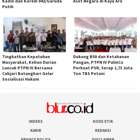
Kadin dan Korem 042/Garuda
Aset Negara di Kayu Aro
Putih
Tingkatkan Kepatuhan
Dukung B50 dan Ketahanan
Masyarakat, Kebun Durian
Pangan, PTPN IV PalmCo
Luncuk PTPN IV Bersama
Perkuat PSR, Serap 1,73 Juta
Cabjari Batanghari Gelar
Ton TBS Petani
Sosialisasi Hukum
INDEKS
KODE ETIK
KARIR
REDAKSI
PRIVACY POLICY
DISCLAIMER