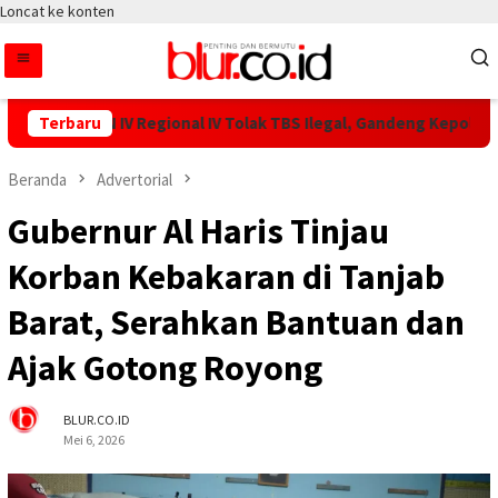
Loncat ke konten
ar PTPN IV Regional IV Tolak TBS Ilegal, Gandeng Kepolisian Am
Terbaru
Beranda
Advertorial
Gubernur Al Haris Tinjau
Korban Kebakaran di Tanjab
Barat, Serahkan Bantuan dan
Ajak Gotong Royong
BLUR.CO.ID
Mei 6, 2026