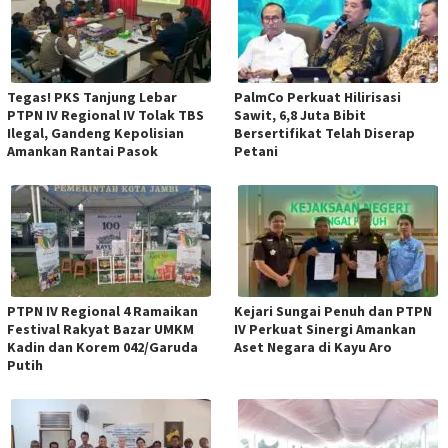
Tegas! PKS Tanjung Lebar
PalmCo Perkuat Hilirisasi
PTPN IV Regional IV Tolak TBS
Sawit, 6,8 Juta Bibit
Ilegal, Gandeng Kepolisian
Bersertifikat Telah Diserap
Amankan Rantai Pasok
Petani
PTPN IV Regional 4 Ramaikan
Kejari Sungai Penuh dan PTPN
Festival Rakyat Bazar UMKM
IV Perkuat Sinergi Amankan
Kadin dan Korem 042/Garuda
Aset Negara di Kayu Aro
Putih