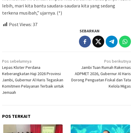
lebih, mari kita bantu saudara-saudara kita yang sedang
terkena musibah,” ujarnya. (*)
Post Views:
37
SEBARKAN
Navigasi
Pos sebelumnya
Pos berikutnya
pos
Lepas Kloter Perdana
Jambi Tuan Rumah Rakernas
Keberangkatan Haji 2026 Provinsi
ADPMET 2026, Gubernur Al Haris
Jambi, Gubernur Al Haris Tegaskan
Dorong Penguatan Fiskal dan Tata
Komitmen Pelayanan Terbaik untuk
Kelola Migas
Jemaah
POS TERKAIT