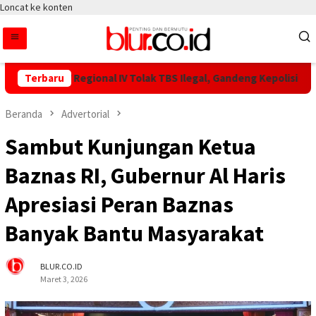
Loncat ke konten
PTPN IV Regional IV Tolak TBS Ilegal, Gandeng Kepolisian Amank
Terbaru
Beranda
Advertorial
Sambut Kunjungan Ketua
Baznas RI, Gubernur Al Haris
Apresiasi Peran Baznas
Banyak Bantu Masyarakat
BLUR.CO.ID
Maret 3, 2026