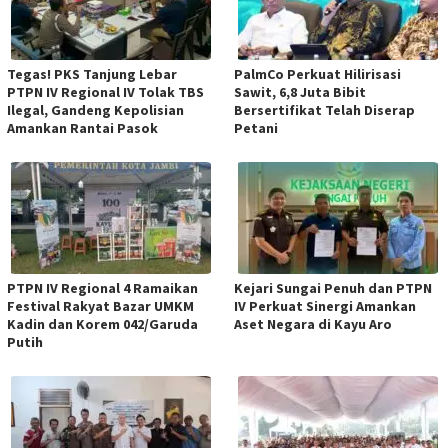
Tegas! PKS Tanjung Lebar
PalmCo Perkuat Hilirisasi
PTPN IV Regional IV Tolak TBS
Sawit, 6,8 Juta Bibit
Ilegal, Gandeng Kepolisian
Bersertifikat Telah Diserap
Amankan Rantai Pasok
Petani
PTPN IV Regional 4 Ramaikan
Kejari Sungai Penuh dan PTPN
Festival Rakyat Bazar UMKM
IV Perkuat Sinergi Amankan
Kadin dan Korem 042/Garuda
Aset Negara di Kayu Aro
Putih