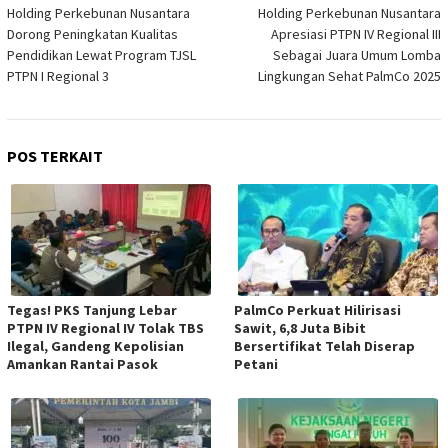
pos
Holding Perkebunan Nusantara
Holding Perkebunan Nusantara
Dorong Peningkatan Kualitas
Apresiasi PTPN IV Regional III
Pendidikan Lewat Program TJSL
Sebagai Juara Umum Lomba
PTPN I Regional 3
Lingkungan Sehat PalmCo 2025
POS TERKAIT
Tegas! PKS Tanjung Lebar
PalmCo Perkuat Hilirisasi
PTPN IV Regional IV Tolak TBS
Sawit, 6,8 Juta Bibit
Ilegal, Gandeng Kepolisian
Bersertifikat Telah Diserap
Amankan Rantai Pasok
Petani