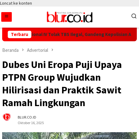
Loncat ke konten
N IV Regional IV Tolak TBS Ilegal, Gandeng Kepolisian Amankan R
Terbaru
Beranda
Advertorial
Dubes Uni Eropa Puji Upaya
PTPN Group Wujudkan
Hilirisasi dan Praktik Sawit
Ramah Lingkungan
BLUR.CO.ID
Oktober 16, 2025