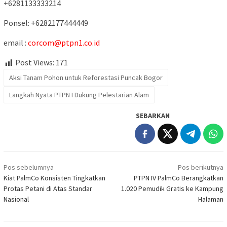
+6281133333214
Ponsel: +6282177444449
email :
corcom@ptpn1.co.id
Post Views:
171
Aksi Tanam Pohon untuk Reforestasi Puncak Bogor
Langkah Nyata PTPN I Dukung Pelestarian Alam
SEBARKAN
Navigasi
Pos sebelumnya
Pos berikutnya
pos
Kiat PalmCo Konsisten Tingkatkan
PTPN IV PalmCo Berangkatkan
Protas Petani di Atas Standar
1.020 Pemudik Gratis ke Kampung
Nasional
Halaman