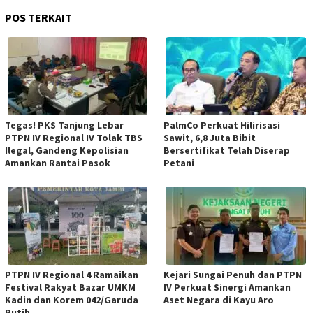
POS TERKAIT
Tegas! PKS Tanjung Lebar
PalmCo Perkuat Hilirisasi
PTPN IV Regional IV Tolak TBS
Sawit, 6,8 Juta Bibit
Ilegal, Gandeng Kepolisian
Bersertifikat Telah Diserap
Amankan Rantai Pasok
Petani
PTPN IV Regional 4 Ramaikan
Kejari Sungai Penuh dan PTPN
Festival Rakyat Bazar UMKM
IV Perkuat Sinergi Amankan
Kadin dan Korem 042/Garuda
Aset Negara di Kayu Aro
Putih