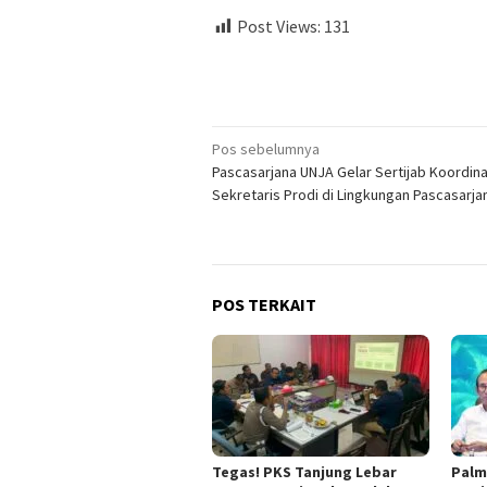
Post Views:
131
Navigasi
Pos sebelumnya
Pascasarjana UNJA Gelar Sertijab Koordin
pos
Sekretaris Prodi di Lingkungan Pascasarj
POS TERKAIT
Tegas! PKS Tanjung Lebar
Palm