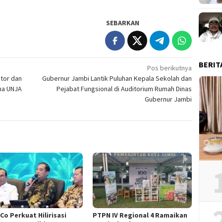
SEBARKAN
BERIT
Pos berikutnya
ator dan
Gubernur Jambi Lantik Puluhan Kepala Sekolah dan
ana UNJA
Pejabat Fungsional di Auditorium Rumah Dinas
Gubernur Jambi
Co Perkuat Hilirisasi
PTPN IV Regional 4 Ramaikan