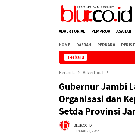
Loncat
ke
konten
ADVERTORIAL
PEMPROV
ASAHAN
HOME
DAERAH
PERKARA
PERIST
Terbaru
Tegas! PKS 
Beranda
Advertorial
Gubernur Jambi La
Organisasi dan K
Setda Provinsi J
BLUR.CO.ID
Januari 24, 2025