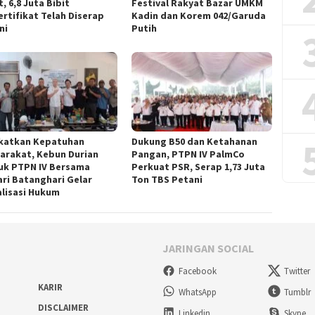
, 6,8 Juta Bibit
Festival Rakyat Bazar UMKM
ertifikat Telah Diserap
Kadin dan Korem 042/Garuda
ni
Putih
katkan Kepatuhan
Dukung B50 dan Ketahanan
arakat, Kebun Durian
Pangan, PTPN IV PalmCo
uk PTPN IV Bersama
Perkuat PSR, Serap 1,73 Juta
ari Batanghari Gelar
Ton TBS Petani
alisasi Hukum
JARINGAN SOCIAL
Facebook
Twitter
KARIR
WhatsApp
Tumblr
DISCLAIMER
Linkedin
Skype