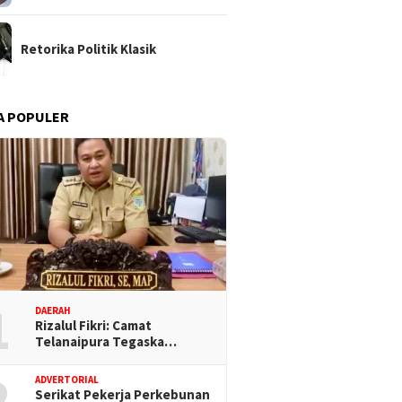
Retorika Politik Klasik
A POPULER
1
DAERAH
Rizalul Fikri: Camat
Telanaipura Tegaska…
2
ADVERTORIAL
Serikat Pekerja Perkebunan