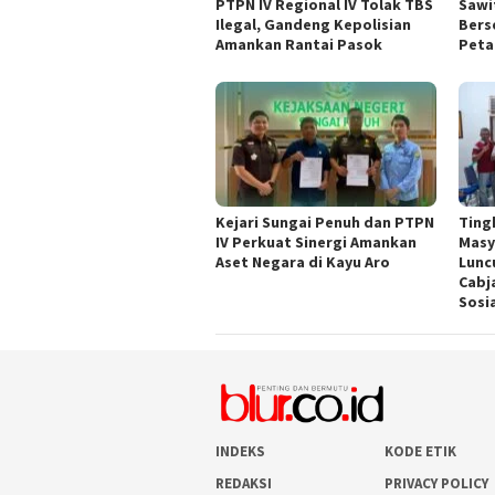
PTPN IV Regional IV Tolak TBS
Sawit
Ilegal, Gandeng Kepolisian
Bers
Amankan Rantai Pasok
Peta
Kejari Sungai Penuh dan PTPN
Ting
IV Perkuat Sinergi Amankan
Masy
Aset Negara di Kayu Aro
Lunc
Cabj
Sosi
INDEKS
KODE ETIK
REDAKSI
PRIVACY POLICY