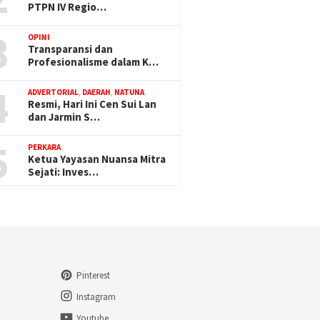
PTPN IV Regio…
3
OPINI
Transparansi dan
Profesionalisme dalam K…
4
ADVERTORIAL
,
DAERAH
,
NATUNA
Resmi, Hari Ini Cen Sui Lan
dan Jarmin S…
5
PERKARA
Ketua Yayasan Nuansa Mitra
Sejati: Inves…
Pinterest
Instagram
Youtube