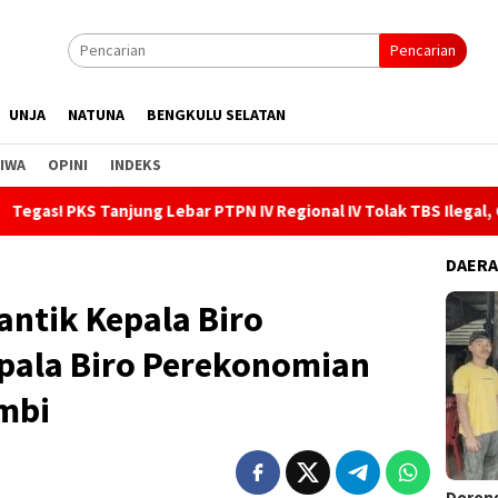
Pencarian
UNJA
NATUNA
BENGKULU SELATAN
IWA
OPINI
INDEKS
Tanjung Lebar PTPN IV Regional IV Tolak TBS Ilegal, Gandeng Kep
DAER
ntik Kepala Biro
epala Biro Perekonomian
ambi
Dorong