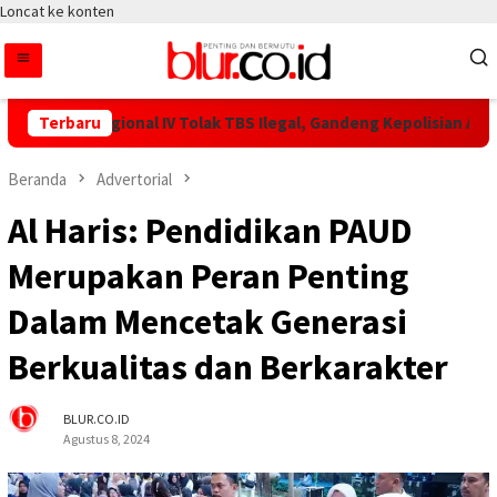
Loncat ke konten
N IV Regional IV Tolak TBS Ilegal, Gandeng Kepolisian Amankan 
Terbaru
Beranda
Advertorial
Al Haris: Pendidikan PAUD
Merupakan Peran Penting
Dalam Mencetak Generasi
Berkualitas dan Berkarakter
BLUR.CO.ID
Agustus 8, 2024