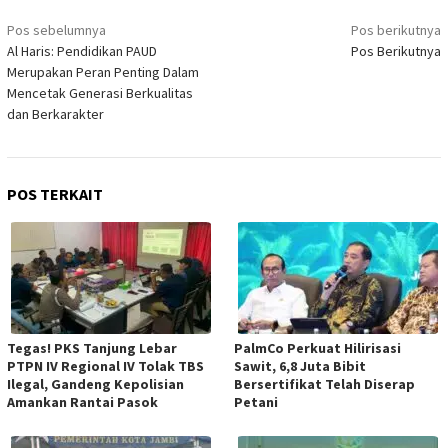
Navigasi
Pos sebelumnya
Pos berikutnya
pos
Al Haris: Pendidikan PAUD
Pos Berikutnya
Merupakan Peran Penting Dalam
Mencetak Generasi Berkualitas
dan Berkarakter
POS TERKAIT
Tegas! PKS Tanjung Lebar
PalmCo Perkuat Hilirisasi
PTPN IV Regional IV Tolak TBS
Sawit, 6,8 Juta Bibit
Ilegal, Gandeng Kepolisian
Bersertifikat Telah Diserap
Amankan Rantai Pasok
Petani