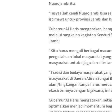
Muarojambi itu.
“Insyaallah candi Muarojambi bisa s
istimewa untuk provinsi Jambi dan had
Gubernur Al Haris mengatakan, berag
melalui rangkaian kegiatan Kenduri 
Jambi.
“Kita harus mengali berbagai macam
pengetahuan lokal masyarakat yang d
masyarakat untuk dijaga dan dilestar
”Tradisi dan budaya masyarakat yan
masyarakat di Daerah Aliran Sungai
alam/lingkungan tanpa harus merusa
ekosistemnya dengan bijaksana, inila
Gubernur Al Haris mengatakan, seti
optimalkan menjadi momentum bagi 
warisan budaya berbasis kearifan loka