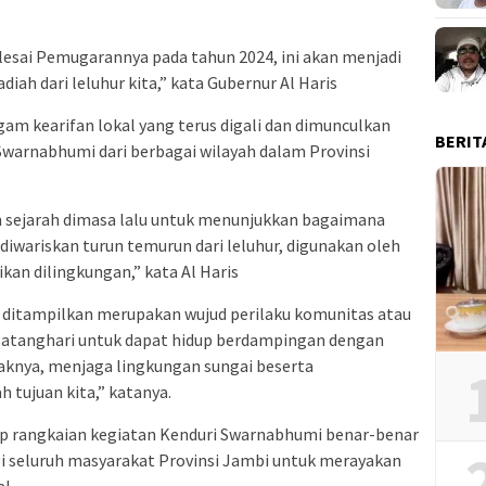
elesai Pemugarannya pada tahun 2024, ini akan menjadi
iah dari leluhur kita,” kata Gubernur Al Haris
am kearifan lokal yang terus digali dan dimunculkan
BERIT
Swarnabhumi dari berbagai wilayah dalam Provinsi
 sejarah dimasa lalu untuk menunjukkan bagaimana
iwariskan turun temurun dari leluhur, digunakan oleh
ikan dilingkungan,” kata Al Haris
g ditampilkan merupakan wujud perilaku komunitas atau
 Batanghari untuk dapat hidup berdampingan dengan
knya, menjaga lingkungan sungai beserta
h tujuan kita,” katanya.
ap rangkaian kegiatan Kenduri Swarnabhumi benar-benar
seluruh masyarakat Provinsi Jambi untuk merayakan
l.