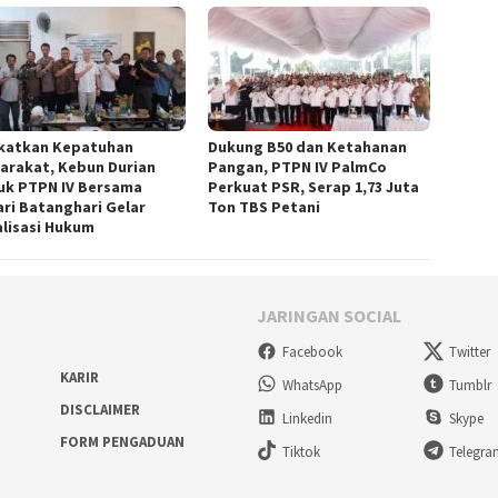
katkan Kepatuhan
Dukung B50 dan Ketahanan
arakat, Kebun Durian
Pangan, PTPN IV PalmCo
uk PTPN IV Bersama
Perkuat PSR, Serap 1,73 Juta
ari Batanghari Gelar
Ton TBS Petani
alisasi Hukum
JARINGAN SOCIAL
Facebook
Twitter
KARIR
WhatsApp
Tumblr
DISCLAIMER
Linkedin
Skype
FORM PENGADUAN
Tiktok
Telegr