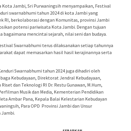
a Kota Jambi, Sri Purwaningsih menyampaikan, Festival
kenduri swarnabhumi tahun 2024 di kota Jambi yang
k RI, berkolaborasi dengan Komunitas, provinsi Jambi
kan potensi pariwisata Kota Jambi. Dengan tujuan
bagaimana mencintai sejarah, nilai seni dan budaya.
n Festival Swarnabhumi terus dilaksanakan setiap tahunnya
arakat dapat memasarkan hasil hasil kerajinannya serta
 Kenduri Swarnabhumi tahun 2024 juga dihadiri oleh
baga Kebudayaan, Direktorat Jendral Kebudayaan,
Riset dan Teknologi RI Dr. Restu Gunawan, M.Hum,
 Perfilman Musik dan Media, Kementerian Pendidikan
Meta Ambar Pana, Kepala Balai Kelestarian Kebudayan
rwaningsih, Para OPD Provinsi Jambi dan Unsur
 Jambi.
SEBARKAN