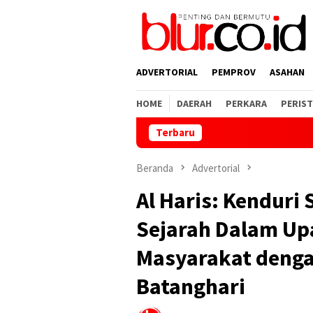
Loncat
ke
konten
ADVERTORIAL
PEMPROV
ASAHAN
HOME
DAERAH
PERKARA
PERIST
Terbaru
Tegas! 
Beranda
Advertorial
Al Haris: Kendur
Sejarah Dalam U
Masyarakat denga
Batanghari