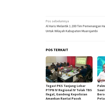
Navigasi
Pos sebelumnya
Al Haris Melantik 1.200 Tim Pemenangan Ha
pos
Untuk Wilayah Kabupaten Muarojambi
POS TERKAIT
Tegas! PKS Tanjung Lebar
Palm
PTPN IV Regional IV Tolak TBS
Sawit
Ilegal, Gandeng Kepolisian
Bers
Amankan Rantai Pasok
Peta