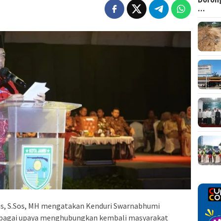
…
ris, S.Sos, MH mengatakan Kenduri Swarnabhumi
sebagai upaya menghubungkan kembali masyarakat