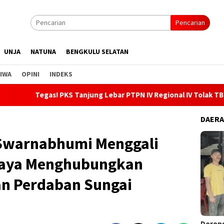
Pencarian
UNJA
NATUNA
BENGKULU SELATAN
IWA
OPINI
INDEKS
PKS Tanjung Lebar PTPN IV Regional IV Tolak TBS Ilegal, Gandeng
DAER
i Swarnabhumi Menggali
paya Menghubungkan
n Perdaban Sungai
Dorong