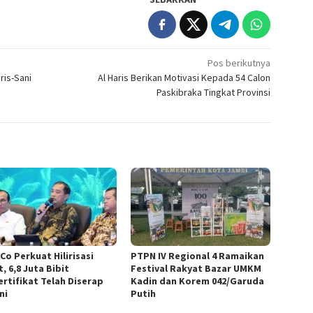
Pos berikutnya
ris-Sani
Al Haris Berikan Motivasi Kepada 54 Calon
Paskibraka Tingkat Provinsi
Co Perkuat Hilirisasi
PTPN IV Regional 4 Ramaikan
, 6,8 Juta Bibit
Festival Rakyat Bazar UMKM
ertifikat Telah Diserap
Kadin dan Korem 042/Garuda
ni
Putih