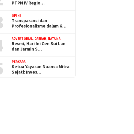
PTPN IV Regio…
3
OPINI
Transparansi dan
Profesionalisme dalam K…
4
ADVERTORIAL
,
DAERAH
,
NATUNA
Resmi, Hari Ini Cen Sui Lan
dan Jarmin S…
5
PERKARA
Ketua Yayasan Nuansa Mitra
Sejati: Inves…