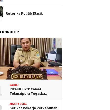
Retorika Politik Klasik
A POPULER
1
DAERAH
Rizalul Fikri: Camat
Telanaipura Tegaska…
2
ADVERTORIAL
Serikat Pekerja Perkebunan