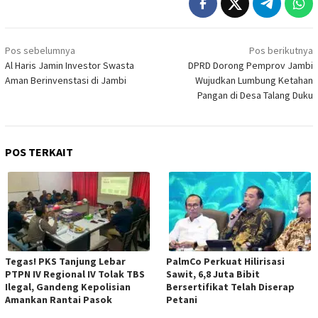
Navigasi
Pos sebelumnya
Pos berikutnya
pos
Al Haris Jamin Investor Swasta
DPRD Dorong Pemprov Jambi
Aman Berinvenstasi di Jambi
Wujudkan Lumbung Ketahan
Pangan di Desa Talang Duku
POS TERKAIT
Tegas! PKS Tanjung Lebar
PalmCo Perkuat Hilirisasi
PTPN IV Regional IV Tolak TBS
Sawit, 6,8 Juta Bibit
Ilegal, Gandeng Kepolisian
Bersertifikat Telah Diserap
Amankan Rantai Pasok
Petani