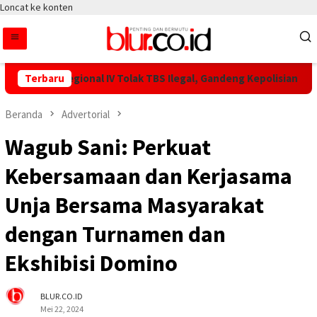
Loncat ke konten
N IV Regional IV Tolak TBS Ilegal, Gandeng Kepolisian Amankan R
Terbaru
Beranda
Advertorial
Wagub Sani: Perkuat
Kebersamaan dan Kerjasama
Unja Bersama Masyarakat
dengan Turnamen dan
Ekshibisi Domino
BLUR.CO.ID
Mei 22, 2024