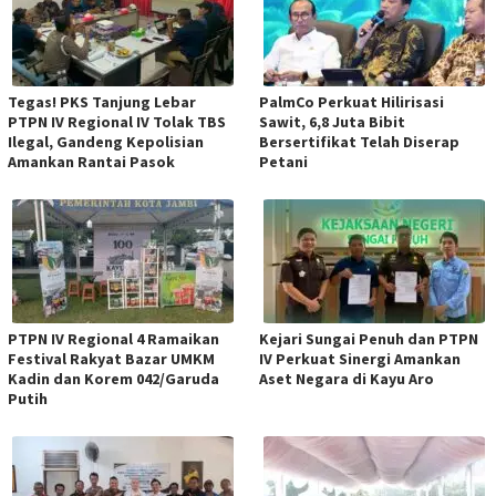
Tegas! PKS Tanjung Lebar
PalmCo Perkuat Hilirisasi
PTPN IV Regional IV Tolak TBS
Sawit, 6,8 Juta Bibit
Ilegal, Gandeng Kepolisian
Bersertifikat Telah Diserap
Amankan Rantai Pasok
Petani
PTPN IV Regional 4 Ramaikan
Kejari Sungai Penuh dan PTPN
Festival Rakyat Bazar UMKM
IV Perkuat Sinergi Amankan
Kadin dan Korem 042/Garuda
Aset Negara di Kayu Aro
Putih