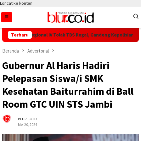
Loncat ke konten
PN IV Regional IV Tolak TBS Ilegal, Gandeng Kepolisian Amankan 
Terbaru
Beranda
Advertorial
Gubernur Al Haris Hadiri
Pelepasan Siswa/i SMK
Kesehatan Baiturrahim di Ball
Room GTC UIN STS Jambi
BLUR.CO.ID
Mei 20, 2024