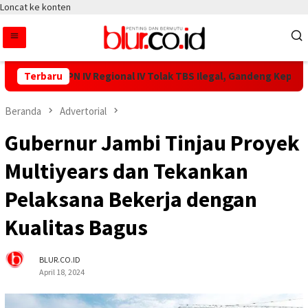
Loncat ke konten
Lebar PTPN IV Regional IV Tolak TBS Ilegal, Gandeng Kepolisian 
Terbaru
Beranda
Advertorial
Gubernur Jambi Tinjau Proyek
Multiyears dan Tekankan
Pelaksana Bekerja dengan
Kualitas Bagus
BLUR.CO.ID
April 18, 2024