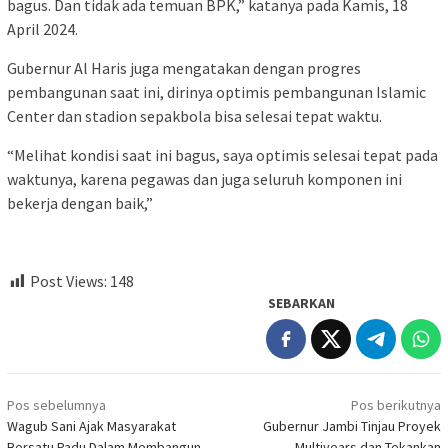
bagus. Dan tidak ada temuan BPK,” katanya pada Kamis, 18
April 2024.
Gubernur Al Haris juga mengatakan dengan progres
pembangunan saat ini, dirinya optimis pembangunan Islamic
Center dan stadion sepakbola bisa selesai tepat waktu.
“Melihat kondisi saat ini bagus, saya optimis selesai tepat pada
waktunya, karena pegawas dan juga seluruh komponen ini
bekerja dengan baik,”
Post Views:
148
SEBARKAN
Navigasi
Pos sebelumnya
Pos berikutnya
pos
Wagub Sani Ajak Masyarakat
Gubernur Jambi Tinjau Proyek
Bersatu Padu Dalam Membangun
Multiyears dan Tekankan