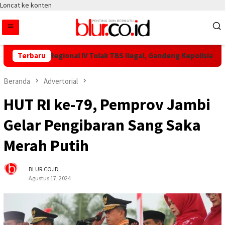
Loncat ke konten
TPN IV Regional IV Tolak TBS Ilegal, Gandeng Kepolisian Amanka
Terbaru
Beranda
Advertorial
HUT RI ke-79, Pemprov Jambi
Gelar Pengibaran Sang Saka
Merah Putih
BLUR.CO.ID
Agustus 17, 2024