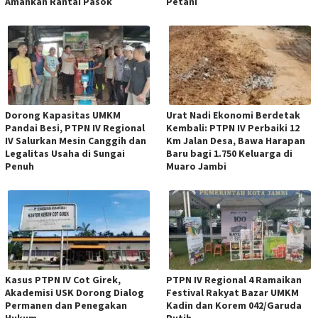
Amankan Rantai Pasok
Petani
Dorong Kapasitas UMKM
Urat Nadi Ekonomi Berdetak
Pandai Besi, PTPN IV Regional
Kembali: PTPN IV Perbaiki 12
IV Salurkan Mesin Canggih dan
Km Jalan Desa, Bawa Harapan
Legalitas Usaha di Sungai
Baru bagi 1.750 Keluarga di
Penuh
Muaro Jambi
Kasus PTPN IV Cot Girek,
PTPN IV Regional 4 Ramaikan
Akademisi USK Dorong Dialog
Festival Rakyat Bazar UMKM
Permanen dan Penegakan
Kadin dan Korem 042/Garuda