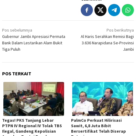
Navigasi
Pos sebelumnya
Pos berikutnya
pos
Gubernur Jambi Apresiasi Permata
Al Haris Serahkan Remisi Bagi
Bank Dalam Lestarikan Alam Bukit
3.636 Narapidana Se-Provinsi
Tiga Puluh
Jambi
POS TERKAIT
Tegas! PKS Tanjung Lebar
PalmCo Perkuat Hilirisasi
PTPN IV Regional IV Tolak TBS
Sawit, 6,8 Juta Bibit
Ilegal, Gandeng Kepolisian
Bersertifikat Telah Diserap